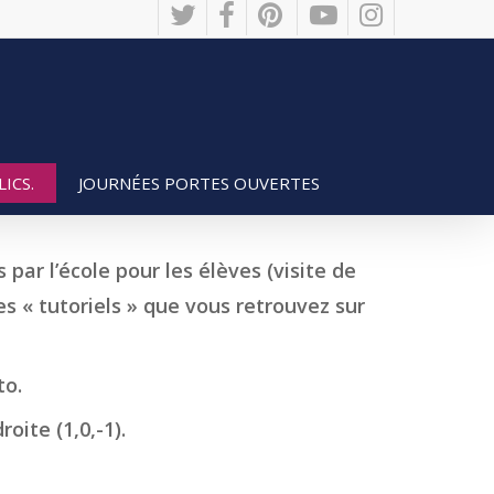
twitter
facebook
pinterest
youtube
instagram
JOURNÉES PORTES OUVERTES
ICS.
par l’école pour les élèves (visite de
es « tutoriels » que vous retrouvez sur
to.
oite (1,0,-1).