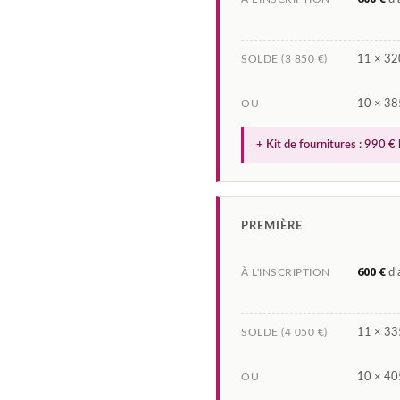
SOLDE (3 850 €)
11 × 320
OU
10 × 385
+ Kit de fournitures : 990 € 
PREMIÈRE
600 €
À L'INSCRIPTION
d'
SOLDE (4 050 €)
11 × 335
OU
10 × 405