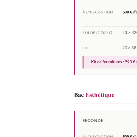
600 €
À L'INSCRIPTION
d'
SOLDE (7 700 €)
23 × 320
OU
20 × 38
+ Kit de fournitures : 990 € 
Bac
Esthétique
SECONDE
600 €
À L'INSCRIPTION
d'