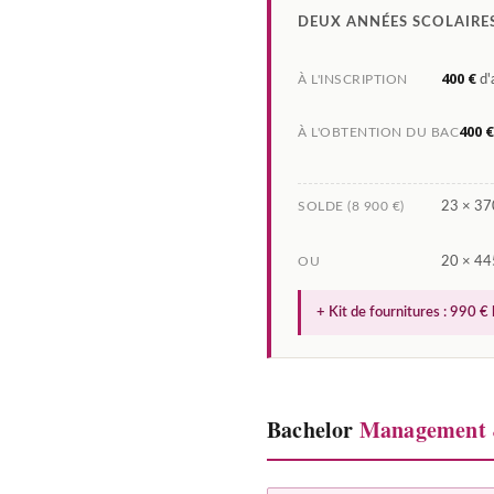
DEUX ANNÉES SCOLAIRE
400 €
À L'INSCRIPTION
d'
400 €
À L'OBTENTION DU BAC
SOLDE (8 900 €)
23 × 370
OU
20 × 44
+ Kit de fournitures : 990 € 
Bachelor
Management &