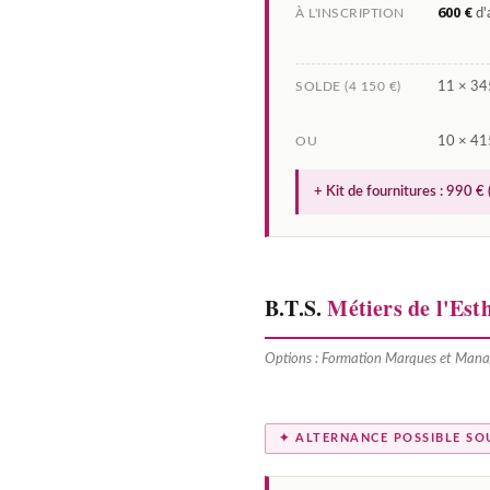
600 €
À L'INSCRIPTION
d'
SOLDE (4 150 €)
11 × 345
OU
10 × 415
+ Kit de fournitures : 990 € 
B.T.S.
Métiers de l'Es
Options : Formation Marques et Man
✦ ALTERNANCE POSSIBLE SO