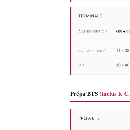
TERMINALE
600 €
À L'INSCRIPTION
d'
SOLDE (4 050 €)
11 × 335
OU
10 × 405
Prépa'BTS
(inclus le C
PRÉPA'BTS