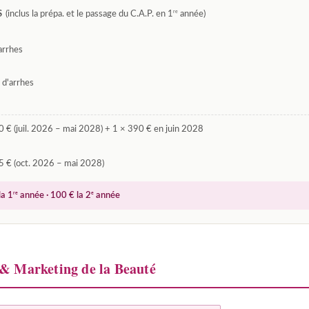
re
S
(inclus la prépa. et le passage du C.A.P. en 1
année)
arrhes
d'arrhes
 € (juil. 2026 – mai 2028) + 1 × 390 € en juin 2028
5 € (oct. 2026 – mai 2028)
re
e
la 1
année · 100 € la 2
année
 Marketing de la Beauté