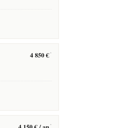
4 850 €
*
4 150 € / an
*