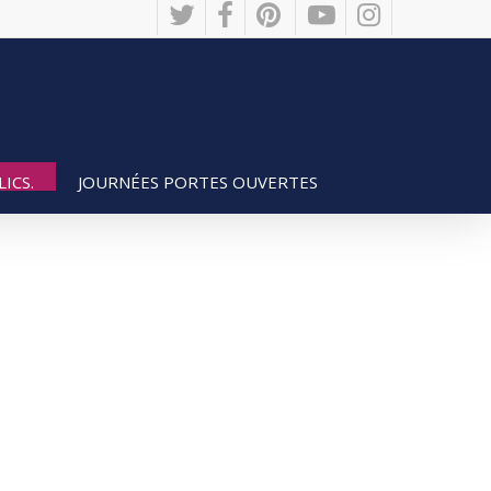
twitter
facebook
pinterest
youtube
instagram
JOURNÉES PORTES OUVERTES
ICS.