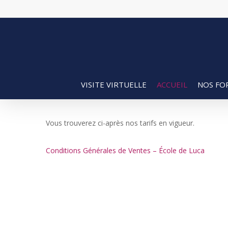
Skip
to
main
content
VISITE VIRTUELLE
ACCUEIL
NOS FO
Vous trouverez ci-après nos tarifs en vigueur.
Conditions Générales de Ventes – École de Luca