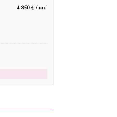
4 850 € / an
*