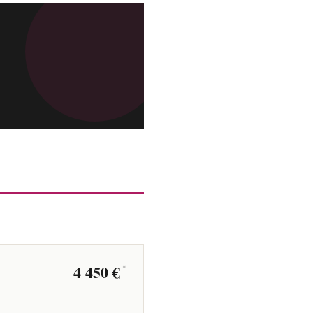
4 450 €
*