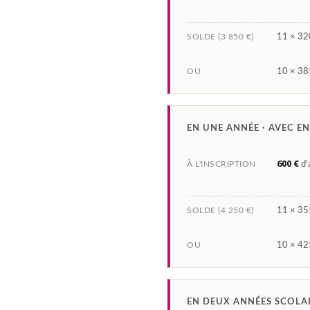
SOLDE (3 850 €)
11 × 320
OU
10 × 385
EN UNE ANNÉE · AVEC E
600 €
À L'INSCRIPTION
d'
SOLDE (4 250 €)
11 × 355
OU
10 × 425
EN DEUX ANNÉES SCOLA