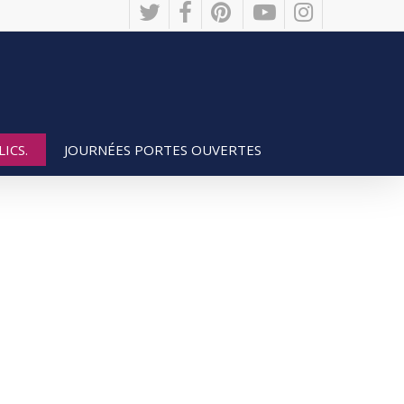
twitter
facebook
pinterest
youtube
instagram
JOURNÉES PORTES OUVERTES
ICS.