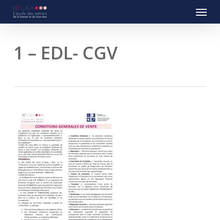
Menu
Skip
to
main
content
1 – EDL- CGV