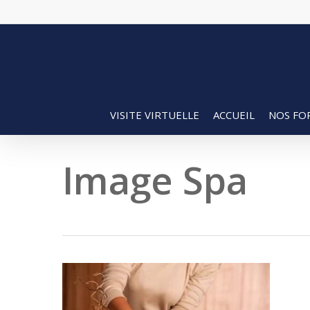
Skip
to
main
content
VISITE VIRTUELLE
ACCUEIL
NOS FO
Image Spa