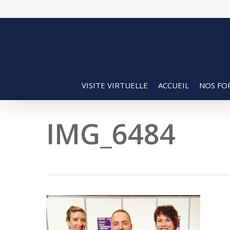
Skip
to
main
content
VISITE VIRTUELLE
ACCUEIL
NOS FO
IMG_6484