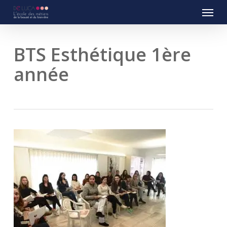
Menu
Skip
to
main
content
BTS Esthétique 1ère
année