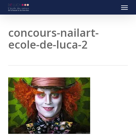
Menu
Skip
to
main
content
concours-nailart-
ecole-de-luca-2