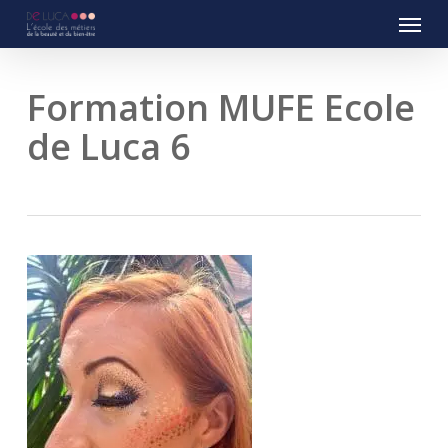
Menu
Skip
to
main
content
Formation MUFE Ecole
de Luca 6