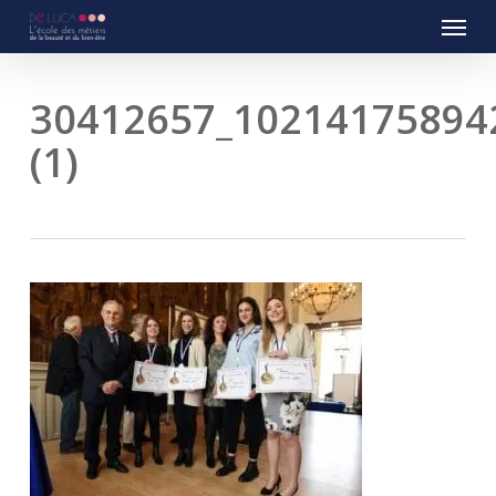
Menu
Skip
to
main
content
30412657_10214175894
(1)