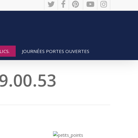
twitter
facebook
pinterest
youtube
instagram
JOURNÉES PORTES OUVERTES
ICS.
9.00.53