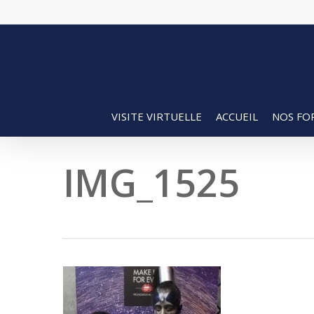
Skip
to
main
content
VISITE VIRTUELLE
ACCUEIL
NOS FO
IMG_1525