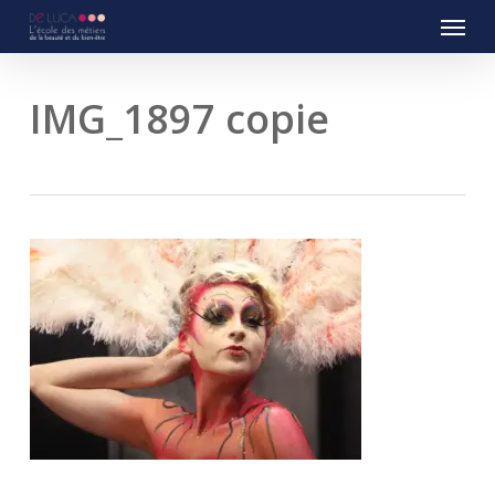
Menu
Skip
to
main
content
IMG_1897 copie