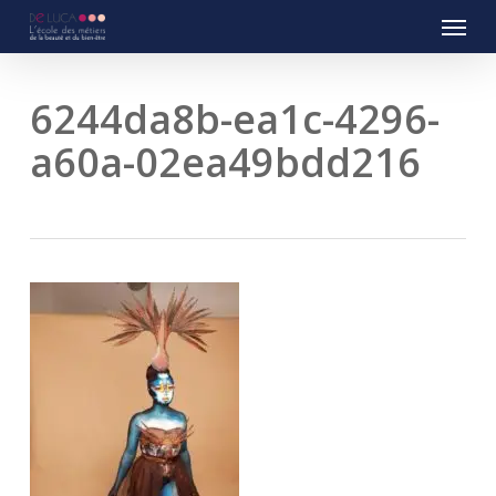
Menu
Skip
to
main
content
6244da8b-ea1c-4296-
a60a-02ea49bdd216