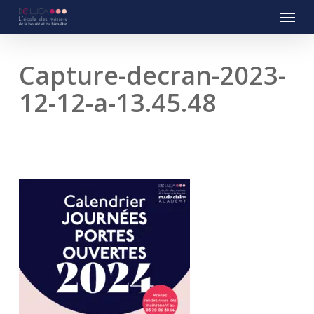
Menu
Skip
to
main
content
Capture-decran-2023-
12-12-a-13.45.48