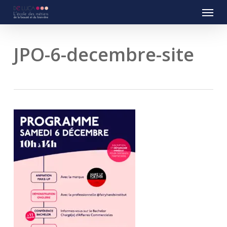
Menu
Skip
to
main
content
JPO-6-decembre-site