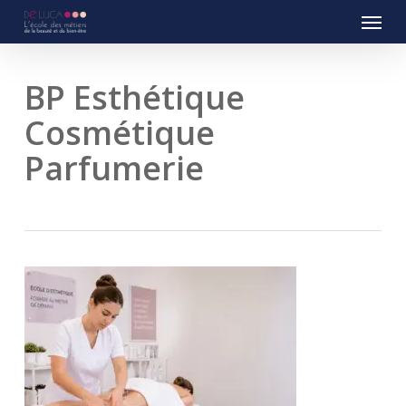
Menu
Skip
to
main
content
BP Esthétique
Cosmétique
Parfumerie