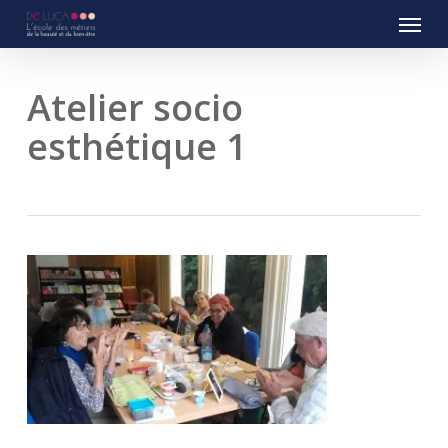
Menu
Skip
to
main
content
Atelier socio
esthétique 1