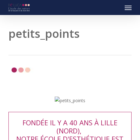
Menu
Skip
to
main
content
petits_points
FONDÉE IL Y A 40 ANS À LILLE
(NORD),
NOTRE ÉCOLE D'ESTHÉTIQUE EST