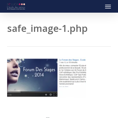
Menu
Skip
to
main
content
safe_image-1.php