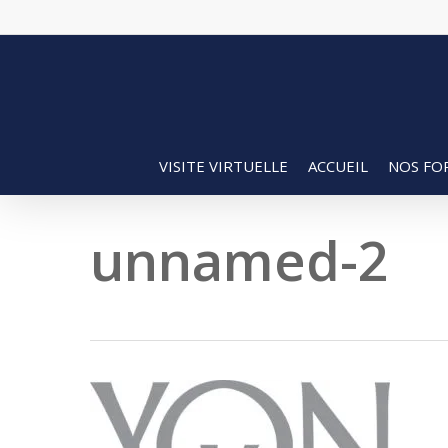
Skip
to
main
content
VISITE VIRTUELLE
ACCUEIL
NOS FO
unnamed-2