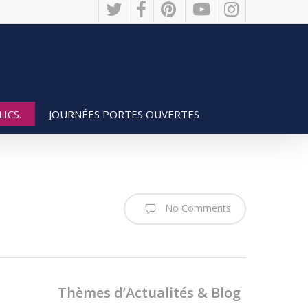
twitter
facebook
pinterest
youtube
instagram
JOURNÉES PORTES OUVERTES
ICS.
No Comments
Thèmes d’Actualités & Blog