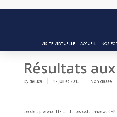
Skip
to
main
content
VISITE VIRTUELLE
ACCUEIL
NOS FO
Résultats au
By
deluca
17 juillet 2015
Non classé
L’école a présenté 113 candidates cette année au CAP,