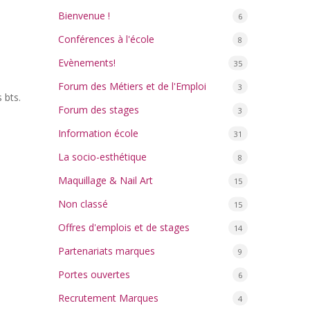
Bienvenue !
6
Conférences à l'école
8
Evènements!
35
Forum des Métiers et de l'Emploi
3
 bts.
Forum des stages
3
Information école
31
La socio-esthétique
8
Maquillage & Nail Art
15
Non classé
15
Offres d'emplois et de stages
14
Partenariats marques
9
Portes ouvertes
6
Recrutement Marques
4