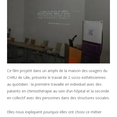
Ce film projeté dans un amphi de la maison des usagers du
CHRU de Lille, présente le travail de 2 socio esthéticiennes
au quotidien : la première travaille en individuel avec des
patients en chimiothérapie au sein d’un hôpital et la seconde
en collectif avec des personnes dans des structures sociales.
Elles nous expliquent pourquoi elles ont choisi ce métier