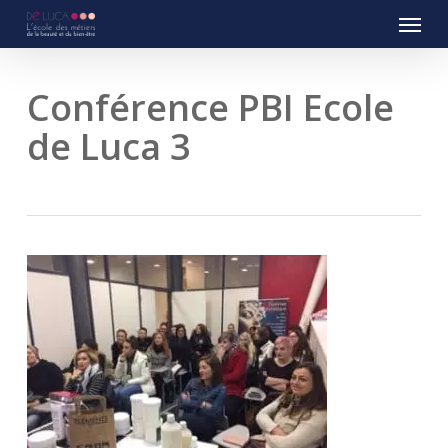
Menu
Skip
to
main
content
Conférence PBI Ecole
de Luca 3