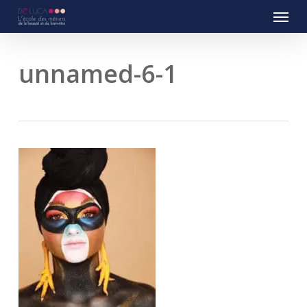
Menu
Skip
to
main
content
unnamed-6-1