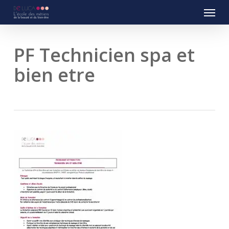
Menu
Skip
to
main
content
PF Technicien spa et
bien etre